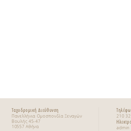
Ταχυδρομική Διεύθυνση
Τηλέφω
Πανελλήνια Ομοσπονδία Ξεναγών
210 32
Βουλής 45-47
Ηλεκτρ
10557 Αθήνα
admin 