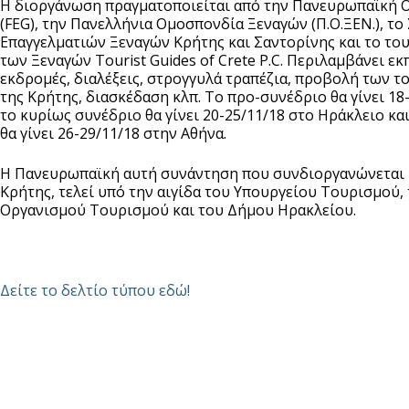
Η διοργάνωση πραγματοποιείται από την Πανευρωπαϊκή 
(FEG), την Πανελλήνια Ομοσπονδία Ξεναγών (Π.Ο.ΞΕΝ.), το
Επαγγελματιών Ξεναγών Κρήτης και Σαντορίνης και το το
των Ξεναγών Tourist Guides of Crete P.C. Περιλαμβάνει εκ
εκδρομές, διαλέξεις, στρογγυλά τραπέζια, προβολή των 
της Κρήτης, διασκέδαση κλπ. Το προ-συνέδριο θα γίνει 18-
το κυρίως συνέδριο θα γίνει 20-25/11/18 στο Ηράκλειο κα
θα γίνει 26-29/11/18 στην Αθήνα.
Η Πανευρωπαϊκή αυτή συνάντηση που συνδιοργανώνεται 
Κρήτης, τελεί υπό την αιγίδα του Υπουργείου Τουρισμού,
Οργανισμού Τουρισμού και του Δήμου Ηρακλείου.
Δείτε το δελτίο τύπου εδώ!