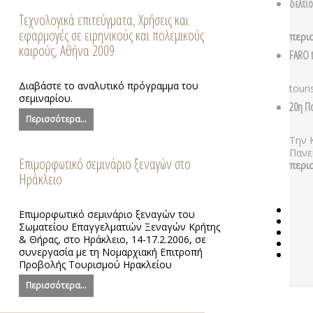
δελτι
Τεχνολογικά επιτεύγματα, Χρήσεις και
εφαρμογές σε ειρηνικούς και πολεμικούς
περι
καιρούς, Αθήνα 2009
FARO t
Διαβάστε το αναλυτικό πρόγραμμα του
touri
σεμιναρίου.
20η Π
Περισσότερα...
Την 
Πανε
Επιμορφωτικό σεμινάριο ξεναγών στο
περι
Ηράκλειο
Επιμορφωτικό σεμινάριο ξεναγών του
Σωματείου Επαγγελματιών Ξεναγών Κρήτης
& Θήρας, στο Ηράκλειο, 14-17.2.2006, σε
συνεργασία με τη Νομαρχιακή Επιτροπή
Προβολής Τουρισμού Ηρακλείου
Περισσότερα...