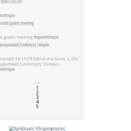
ο τυπου ΠΟΞΕΝ
σσότερα
ourist guides meeting
st guides meeting
περισσότερα
ανευρωπαϊκή Συνάντηση Ξεναγών
Κυριακή 18/11/18 ξεκινά στα Χανιά, η 20η
υρωπαϊκή Συνάντηση Ξεναγών.
σσότερα
›
‹
1
2
3
4
5