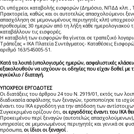
Οι υπόχρεοι καταβολής εισφορών (Δημόσιο, ΝΠΔΔ κλπ. , Τ
Πρακτορεία, καθώς και οι αυτοτελώς απασχολούμενοι ξενα
απασχόληση σε μεμονωμένους περιηγητές κλπ) υποχρεούν
προθεσμίας 30 ημερών από τη λήξη κάθε ημερολογιακού τ
καταβάλλουν τις εισφορές.
Η καταβολή των εισφορών θα γίνεται σε τραπεζικό λογαρι
Τράπεζας « ΙΚΑ Πλατεία Συντάγματος- Καταθέσεις Εισφορ
αριθμό 163/545005-51.
Κατά τα λοιπά (υπολογισμός ημερών, ασφαλιστικές κλάσεις
εξακολουθούν να ισχύουν οι οδηγίες που είχαν δοθεί με τη
εγκύκλιο / διαταγή.
ΥΠΟΧΡΕΟΙ ΕΡΓΟΔΟΤΕΣ
Οι διατάξεις του άρθρου 24 του Ν. 2919/01, εκτός των λο
διαδικασία ασφάλισης των ξεναγών, τροποποίησε τα ισχύ
έναντι του ΙΚΑ εργοδότη για την απόδοση των αντίστοιχω
Συγκεκριμένα ορίζουν ότι,
οι εργοδότες έναντι του ΙΚΑ θ
Προκειμένου περί ξεναγών (αυτοτελώς απασχολούμενων)
υπηρεσίες σε μεμονωμένους περιηγητές και γενικά σε φυσ
πρόσωπα,
οι ίδιοι οι ξεναγοί
.