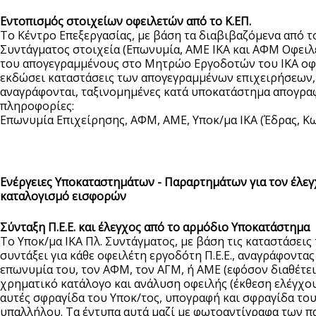
Εντοπισμός στοιχείων οφειλετών από το Κ.ΕΠ.
Το Κέντρο Επεξεργασίας, με βάση τα διαβιβαζόμενα από τ
Συντάγματος στοιχεία (Επωνυμία, ΑΜΕ ΙΚΑ και ΑΦΜ Οφειλέ
του απογεγραμμένους στο Μητρώο Εργοδοτών του ΙΚΑ οφε
εκδώσει καταστάσεις των απογεγραμμένων επιχειρήσεων, 
αναγράφονται, ταξινομημένες κατά υποκατάστημα απογραφ
πληροφορίες:
Επωνυμία Επιχείρησης, ΑΦΜ, ΑΜΕ, Υποκ/μα ΙΚΑ (Έδρας, Κ
Ενέργειες Υποκαταστημάτων - Παραρτημάτων για τον έλεγ
καταλογισμό εισφορών
Σύνταξη Π.Ε.Ε. και έλεγχος από το αρμόδιο Υποκατάστημα
Το Υποκ/μα ΙΚΑ Πλ. Συντάγματος, με βάση τις καταστάσεις 
συντάξει για κάθε οφειλέτη εργοδότη Π.Ε.Ε., αναγράφοντας
επωνυμία του, τον ΑΦΜ, τον ΑΓΜ, ή ΑΜΕ (εφόσον διαθέτει 
χρηματικό κατάλογο και ανάλυση οφειλής (έκθεση ελέγχου
αυτές σφραγίδα του Υποκ/τος, υπογραφή και σφραγίδα το
υπαλλήλου. Τα έντυπα αυτά μαζί με φωτοαντίγραφα των 