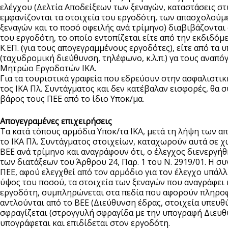
ελέγχου (Δελτία Αποδείξεων των ξεναγών, καταστάσεις στ
εμφανίζονται τα στοιχεία του εργοδότη, των απασχολούμ
ξεναγών και το ποσό οφειλής ανά τρίμηνο) διαβιβάζονται 
του εργοδότη, το οποίο εντοπίζεται είτε από την εκδιδόμ
Κ.ΕΠ. (για τους απογεγραμμένους εργοδότες), είτε από τα 
(ταχυδρομική διεύθυνση, τηλέφωνο, κ.λ.π.) γα τους αναπ
Μητρώο Εργοδοτών ΙΚΑ.
Για τα τουριστικά γραφεία που εδρεύουν στην ασφαλιστικ
τος ΙΚΑ Πλ. Συντάγματος και δεν κατέβαλαν εισφορές, θα 
βάρος τους ΠΕΕ από το ίδιο Υποκ/μα.
Απογεγραμένες επιχειρήσεις
Τα κατά τόπους αρμόδια Υποκ/τα ΙΚΑ, μετά τη λήψη των 
το ΙΚΑ Πλ. Συντάγματος στοιχείων, καταχωρούν αυτά σε χ
ΒΕΕ ανά τρίμηνο και αναγράφουν ότι, ο έλεγχος διενεργή
των διατάξεων του Άρθρου 24, Παρ. 1 του Ν. 2919/01. Η 
ΠΕΕ, αφού ελεγχθεί από τον αρμόδιο για τον έλεγχο υπάλ
ύψος του ποσού, τα στοιχεία των ξεναγών που αναγράφει κ
εργοδότη, συμπληρώνεται στα πεδία που αφορούν πληροφ
αντλούνται από το ΒΕΕ (Διεύθυνση έδρας, στοιχεία υπευθύν
σφραγίζεται (στρογγυλή σφραγίδα με την υπογραφή Διευθυ
υπογράφεται και επιδίδεται στον εργοδότη.