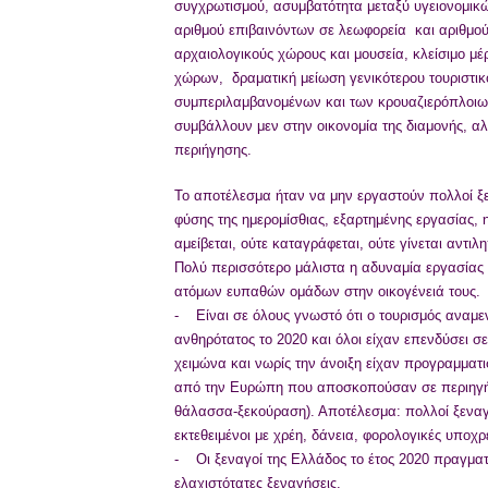
συγχρωτισμού, ασυμβατότητα μεταξύ υγειονομι
αριθμού επιβαινόντων σε λεωφορεία και αριθμο
αρχαιολογικούς χώρους και μουσεία, κλείσιμο μ
χώρων, δραματική μείωση γενικότερου τουριστικ
συμπεριλαμβανομένων και των κρουαζιερόπλοιων
συμβάλλουν μεν στην οικονομία της διαμονής, αλ
περιήγησης.
Το αποτέλεσμα ήταν να μην εργαστούν πολλοί ξε
φύσης της ημερομίσθιας, εξαρτημένης εργασίας, 
αμείβεται, ούτε καταγράφεται, ούτε γίνεται αντιλ
Πολύ περισσότερο μάλιστα η αδυναμία εργασίας 
ατόμων ευπαθών ομάδων στην οικογένειά τους.
- Είναι σε όλους γνωστό ότι ο τουρισμός αναμεν
ανθηρότατος το 2020 και όλοι είχαν επενδύσει σε
χειμώνα και νωρίς την άνοιξη είχαν προγραμματι
από την Ευρώπη που αποσκοπούσαν σε περιηγήσ
θάλασσα-ξεκούραση). Αποτέλεσμα: πολλοί ξεναγ
εκτεθειμένοι με χρέη, δάνεια, φορολογικές υποχ
- Οι ξεναγοί της Ελλάδος το έτος 2020 πραγμ
ελαχιστότατες ξεναγήσεις.