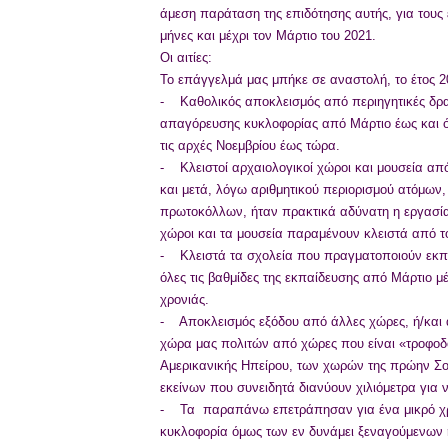
άμεση παράταση της επιδότησης αυτής, για τους 
μήνες και μέχρι τον Μάρτιο του 2021.
Οι αιτίες:
Το επάγγελμά μας μπήκε σε αναστολή, το έτος 20
- Καθολικός αποκλεισμός από περιηγητικές δραστ
απαγόρευσης κυκλοφορίας από Μάρτιο έως και όλ
τις αρχές Νοεμβρίου έως τώρα.
- Κλειστοί αρχαιολογικοί χώροι και μουσεία από
και μετά, λόγω αριθμητικού περιορισμού ατόμων,
πρωτοκόλλων, ήταν πρακτικά αδύνατη η εργασία
χώροι και τα μουσεία παραμένουν κλειστά από τ
- Κλειστά τα σχολεία που πραγματοποιούν εκπα
όλες τις βαθμίδες της εκπαίδευσης από Μάρτιο μέ
χρονιάς.
- Αποκλεισμός εξόδου από άλλες χώρες, ή/και 
χώρα μας πολιτών από χώρες που είναι «τροφοδό
Αμερικανικής Ηπείρου, των χωρών της πρώην Σο
εκείνων που συνειδητά διανύουν χιλιόμετρα για
- Τα παραπάνω επετράπησαν για ένα μικρό χρ
κυκλοφορία όμως των εν δυνάμει ξεναγούμενων ή