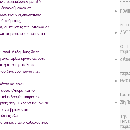
κών πρωτοκόλλων μεταξύ
ύ ξεναγούμενων σε
ΠΟΛΙΤ
έρους των αρχαιολογικών
ού ρεύματος,
ΝΕΟ
, οι επιβάτες των οποίων δε
ΔΕΛΤΙ
λά τα μέγιστα σε αυτήν της
Ο ΞΕ
περι
ναγοί. Δεδομένης δε τη
δελτι
η ανυπαρξία εργασίας ούτε
ηπτή από την πολιτεία.
του ξεναγού, λόγω π.χ.
περι
FARO t
όταν να είναι
 αυτό. (Ακόμα και το
touri
στεί εκδρομές τουριστών
20η Π
εις στην Ελλάδα και όχι σε
οί να βρίσκονται
Την 
ρεώσεις κλπ.
Πανε
ατοποίησαν από καθόλου έως
περι