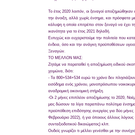
Το έτος 2020 λοιπόν, οι ξεναγοί αποζημιώθηκαν 
την άνοιξη, αλλά χωρίς ένσημα, και πρόσφατα μ
κάλυψη η οποία επιτρέπει στον ξεναγό να έχει τ
ικανότητα για το έτος 2021 δηλαδή.
Ευτυχώς και ευχαριστούμε την πολιτεία που κατ
ένδεια, όσο και την ανάγκη προϋποθέσεων υγει
Ξεναγών.
ΤΟ ΜΕΛΛΟΝ ΜΑΣ:
Ζητάμε να παραταθεί η αποζημίωση ειδικού σκο
χειμώνα, διότι:
- Τα 800+534+534 ευρώ το χρόνο δεν πλησιάζουν
εισόδημα ενός χρόνου, μονοπρόσωπου νοικοκυριο
αναδρομική οικονομική στήριξη.
-Οι 2 μήνες επιπλέον αποζημίωσης το 2020, Νοέμ
μας δώσουν τα λίγα παραπάνω πολύτιμα ένσημα
προϋπόθεση επιδότησης ανεργίας για δύο μήνες (
Φεβρουάριο 2022), ή για όποιους άλλους λόγους
συνταξιοδοτικού δικαιώματος) κλπ.
Ουδείς γνωρίζει τι μέλλει γενέσθαι με την συνέχι