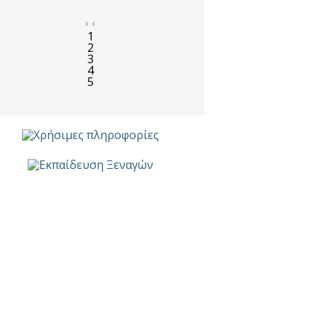
›
‹
1
2
3
4
5