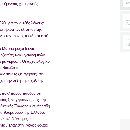
κ
επόμενους χειμερινούς
Σ
Α
20, για τους εξής λόγους:
ηριότητες εξ αιτίας της
ο τον Ιούνιο, αλλά και από
Ε
Ν
 Μάρτιο μέχρι Ιούνιο,
 εξαιτίας των υγειονομικών
 με γκρουπ. Οι αρχαιολογικοί
ο Νοέμβριο.
ιδευτικές ξεναγήσεις, σε
χρι την λήξη της σχολικής
αποκλεισμός εισόδου στη
τες ξεναγήσεων», π.χ. της
βιετικής Ένωσης κ.α. Δηλαδή
 να θαυμάσουν την Ελλάδα.
ονικό διάστημα, η
ταν ελάχιστη. Λόγοι: φόβος