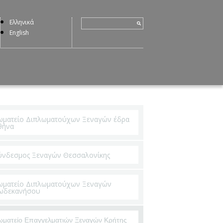
Ελληνικά
English
ωματείο Διπλωματούχων Ξεναγών έδρα
θήνα
ύνδεσμος Ξεναγών Θεσσαλονίκης
ωματείο Διπλωματούχων Ξεναγών
ωδεκανήσου
ωματείο Επαγγελματιών Ξεναγών Κρήτης