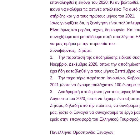
επαναληφθεί η εικόνα του 2020; Κι αν βελτιωθεί,
ικανό να καλύψει τις φετινές απώλειες; Για αυτό
στήριξης και για τους πρώτους μήνες του 2021.
Ίσως γνωρίζετε ότι, η ξενάγηση είναι πολύπλευρη
Είναι όμως και μεράκι, τέχνη, δημιουργία. Και ε
συνεχίζουμε και μεταδίδουμε αυτό που λέγεται Ε
να μας τιμήσει με την παρουσία του.
Συνοψίζοντας, ζητάμε:
1. Την παράταση της αποζημίωσης ειδικού σκοπ
Νοέμβριο, Δεκέμβριο 2020, όπως την αποζημίωση
έχει ήδη καταβληθεί για τους μήνες Σεπτέμβριο κ
2. Την περαιτέρω παράταση Ιανουάριο, Φεβρουά
2021 (ώστε να έχουμε τουλάχιστον 100 ένσημα τ
3. Αναδρομική αποζημίωση για τους μήνες Μάιο, 
Αύγουστο του 2020, ώστε να έχουμε ένα αξιοπρε
Ζητάμε, δηλαδή από την πολιτεία, να συνδράμε
μας, ώστε οι Ξεναγοί να συνεχίσουμε το έργο μα
εμείς στην επαναφορά του Ελληνικού Τουρισμού κ
Πανελλήνια Ομοσπονδία Ξεναγών