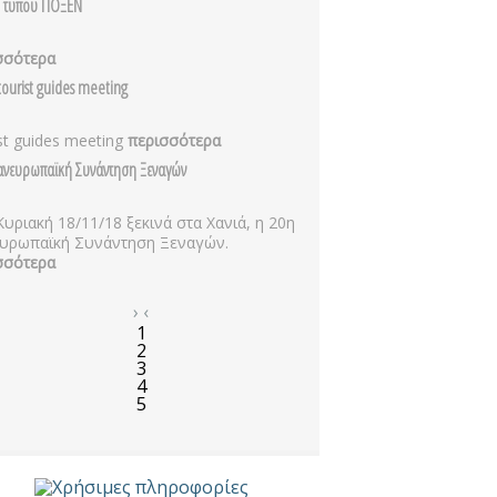
ο τυπου ΠΟΞΕΝ
σσότερα
ourist guides meeting
st guides meeting
περισσότερα
ανευρωπαϊκή Συνάντηση Ξεναγών
Κυριακή 18/11/18 ξεκινά στα Χανιά, η 20η
υρωπαϊκή Συνάντηση Ξεναγών.
σσότερα
›
‹
1
2
3
4
5