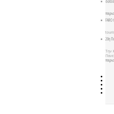
δελτι
περι
FARO t
touri
20η Π
Την 
Πανε
περι