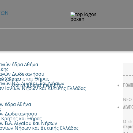
αγών έδρα Αθήνα
g
ίκης
ναγών Δωδεκανήσου
γών Κρήτης και Θήρας
κών Χώρων
γών Β.Α. Αιγαίου και Νήσων
tourist guides meeting
ΠΟΛΙΤ
 Ιονίων Νήσων και Δυτικής Ελλάδας
ΝΕΟ
ν έδρα Αθήνα
ΔΕΛΤΙ
ς
ών Δωδεκανήσου
 Κρήτης και Θήρας
Ο ΞΕ
 Β.Α. Αιγαίου και Νήσων
περι
ονίων Νήσων και Δυτικής Ελλάδας